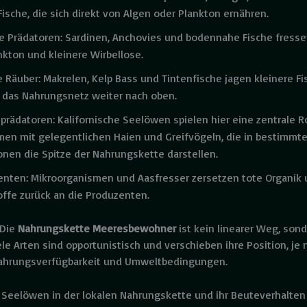
Fische, die sich direkt von Algen oder Plankton ernähren.
re Prädatoren: Sardinen, Anchovies und bodennahe Fische fress
kton und kleinere Wirbellose.
e Räuber: Makrelen, Kelp Bass und Tintenfische jagen kleinere F
n das Nahrungsnetz weiter nach oben.
prädatoren: Kalifornische Seelöwen spielen hier eine zentrale R
en mit gelegentlichen Haien und Greifvögeln, die in bestimmt
onen die Spitze der Nahrungskette darstellen.
enten: Mikroorganismen und Aasfresser zersetzen tote Organik
ffe zurück an die Produzenten.
 Die
Nahrungskette Meeresbewohner
ist kein linearer Weg, sond
le Arten sind opportunistisch und verschieben ihre Position, je 
Nahrungsverfügbarkeit und Umweltbedingungen.
r Seelöwen in der lokalen Nahrungskette und ihr Beuteverhalten