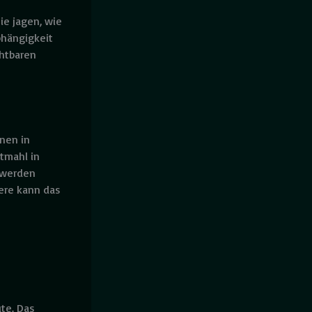
ie jagen, wie
bhängigkeit
chtbaren
nen in
tmahl in
n werden
iere kann das
e
te. Das