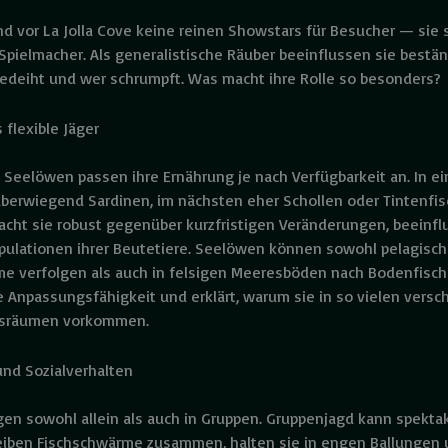
d vor La Jolla Cove keine reinen Showstars für Besucher — sie 
Spielmacher. Als generalistische Räuber beeinflussen sie bestän
edeiht und wer schrumpft. Was macht ihre Rolle so besonders?
 flexible Jäger
e Seelöwen passen ihre Ernährung je nach Verfügbarkeit an. In e
überwiegend Sardinen, im nächsten eher Schollen oder Tintenfis
 macht sie robust gegenüber kurzfristigen Veränderungen, beeinfl
opulationen ihrer Beutetiere. Seelöwen können sowohl pelagisc
me verfolgen als auch in felsigen Meeresböden nach Bodenfisc
re Anpassungsfähigkeit und erklärt, warum sie in so vielen vers
nsräumen vorkommen.
nd Sozialverhalten
en sowohl allein als auch in Gruppen. Gruppenjagd kann spektak
iben Fischschwärme zusammen, halten sie in engen Ballungen 