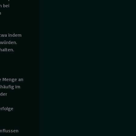
n bei
n
etwa indem
 würden.
halten.
he Menge an
 häufig im
 der
rfolge
influssen