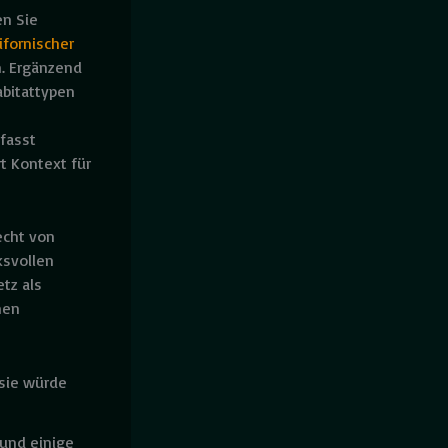
en Sie
ifornischer
n. Ergänzend
abitattypen
fasst
t Kontext für
echt von
ksvollen
tz als
nen
 sie würde
und einige