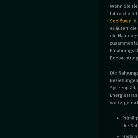
Wenn Sie tie
hilfreiche I
Seelöwen
, 
erläutert die
die Nahrungs
zusammenfas
Ernährungsst
Beobachtunge
Die
Nahrung
Beziehungen.
Spitzenpräda
Energiestraß
weitergereic
Primärp
die Na
Herbiv