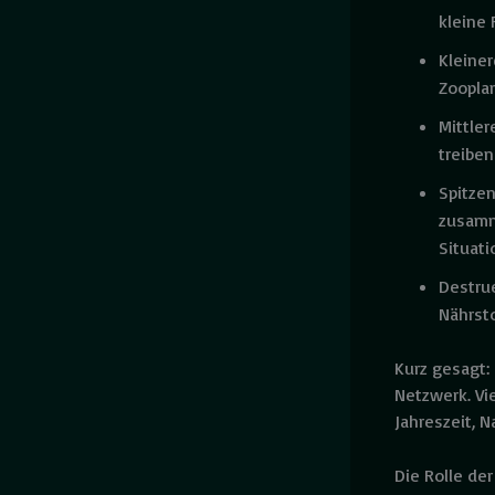
kleine 
Kleine
Zooplan
Mittler
treibe
Spitzen
zusamm
Situati
Destru
Nährsto
Kurz gesagt:
Netzwerk. Vie
Jahreszeit, 
Die Rolle de