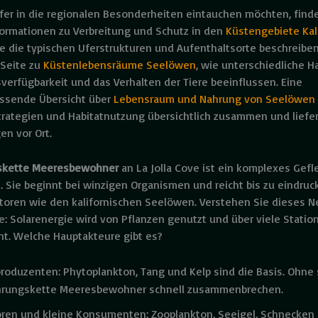
fer in die regionalen Besonderheiten eintauchen möchten, find
nformationen zu Verbreitung und Schutz in den
Küstengebiete Kal
die die typischen Uferstrukturen und Aufenthaltsorte beschreibe
 Seite zu
Küstenlebensräume Seelöwen
, wie unterschiedliche H
verfügbarkeit und das Verhalten der Tiere beeinflussen. Eine
sende Übersicht über
Lebensraum und Nahrung von Seelöwen
rategien und Habitatnutzung übersichtlich zusammen und liefer
n vor Ort.
skette Meeresbewohner
an La Jolla Cove ist ein komplexes Gefl
 Sie beginnt bei winzigen Organismen und reicht bis zu eindruc
toren wie den kalifornischen Seelöwen. Verstehen Sie dieses Ne
e: Solarenergie wird von Pflanzen genutzt und über viele Statio
ht. Welche Hauptakteure gibt es?
roduzenten: Phytoplankton, Tang und Kelp sind die Basis. Ohne
hrungskette Meeresbewohner schnell zusammenbrechen.
oren und kleine Konsumenten: Zooplankton, Seeigel, Schnecken 