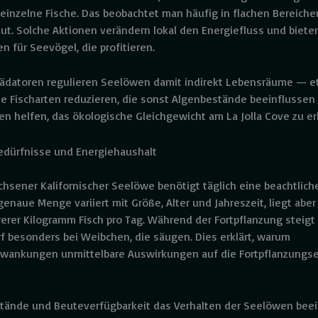
 einzelne Fische. Das beobachtet man häufig in flachen Bereiche
lut. Solche Aktionen verändern lokal den Energiefluss und biete
n für Seevögel, die profitieren.
rädatoren regulieren Seelöwen damit indirekt Lebensräume — 
e Fischarten reduzieren, die sonst Algenbestände beeinflussen
en helfen, das ökologische Gleichgewicht am La Jolla Cove zu er
edürfnisse und Energiehaushalt
hsener Kalifornischer Seelöwe benötigt täglich eine beachtlic
genaue Menge variiert mit Größe, Alter und Jahreszeit, liegt aber
erer Kilogramm Fisch pro Tag. Während der Fortpflanzung steigt
f besonders bei Weibchen, die säugen. Dies erklärt, warum
wankungen unmittelbare Auswirkungen auf die Fortpflanzungse
tände und Beuteverfügbarkeit das Verhalten der Seelöwen bee