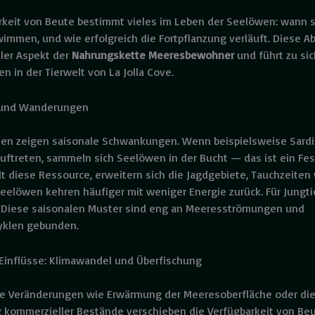
rkeit von Beute bestimmt vieles im Leben der Seelöwen: wann s
wimmen, und wie erfolgreich die Fortpflanzung verläuft. Diese A
aler Aspekt der
Nahrungskette Meeresbewohner
und führt zu si
n in der Tierwelt von La Jolla Cove.
t und Wanderungen
rten zeigen saisonale Schwankungen. Wenn beispielsweise Sardi
auftreten, sammeln sich Seelöwen in der Bucht — das ist ein Fes
hlt diese Ressource, erweitern sich die Jagdgebiete, Tauchzeite
Seelöwen kehren häufiger mit weniger Energie zurück. Für Jungt
n. Diese saisonalen Muster sind eng an Meeresströmungen und
yklen gebunden.
 Einflüsse: Klimawandel und Überfischung
ge Veränderungen wie Erwärmung der Meeresoberfläche oder di
 kommerzieller Bestände verschieben die Verfügbarkeit von Beu