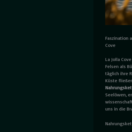
Faszination 
Cove
La Jolla Cove
Felsen als B
täglich ihre
Küste fließen
Nahrungsket
Seelöwen, er
wissenschaft
uns in die B
Nahrungskett