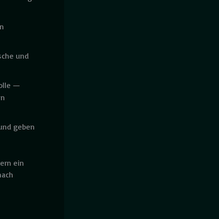
en
ische und
olle —
en
 und geben
ern ein
nach