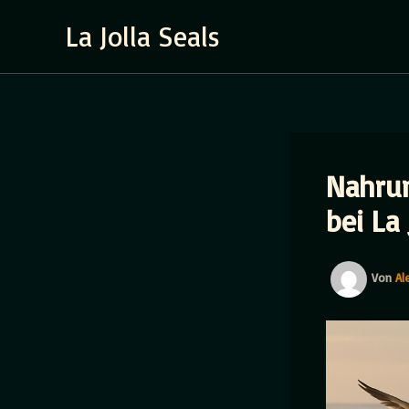
Zum
La Jolla Seals
Inhalt
springen
Nahrun
bei La 
Von
Al