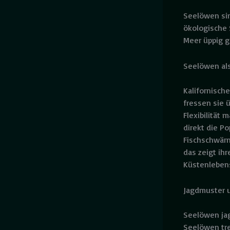
Seelöwen sin
ökologische 
Meer üppig g
Seelöwen als
Kalifornisch
fressen sie 
Flexibilität
direkt die P
Fischschwär
das zeigt ih
Küstenlebe
Jagdmuster u
Seelöwen jag
Seelöwen tre