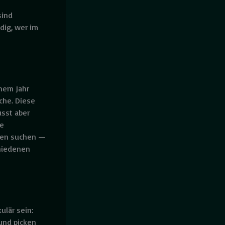
sind
dig, wer im
inem Jahr
che. Diese
usst aber
he
hen suchen —
chiedenen
ulär sein:
und picken