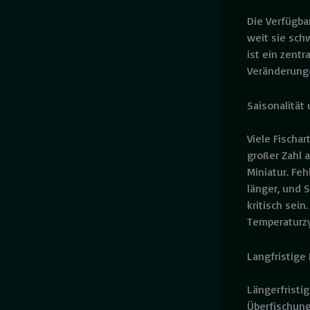
Die Verfügba
weit sie sch
ist ein zentr
Veränderunge
Saisonalitä
Viele Fischa
großer Zahl 
Miniatur. Fe
länger, und 
kritisch sei
Temperaturz
Langfristige
Längerfristi
Überfischung