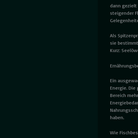
dann gezielt
steigender F
Gelegenheite
Als Spitzenp
sie bestimmt
Kurz: Seelöw
Ernährungsb
Ein ausgewac
Energie. Die 
Bereich mehr
Energiebedar
Nahrungssch
haben.
Wie Fischbes