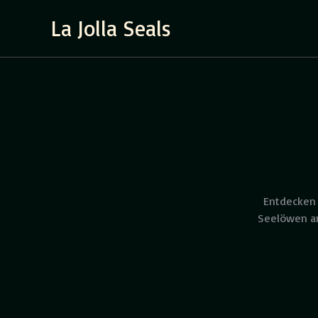
Zum
La Jolla Seals
Inhalt
springen
Entdecken 
Seelöwen am